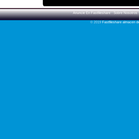
Anuncie En Fastfileshare
-
Sobre Nosotros
© 2019
Fastfileshare almacen 