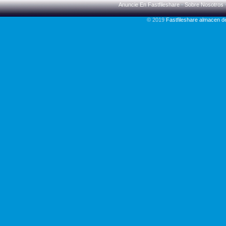
Anuncie En Fastfileshare
-
Sobre Nosotros
© 2019
Fastfileshare almacen 