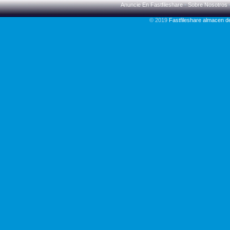
Anuncie En Fastfileshare
-
Sobre Nosotros
© 2019
Fastfileshare almacen 