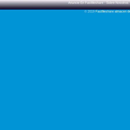
Anuncie En Fastfileshare
-
Sobre Nosotros
© 2019
Fastfileshare almacen 