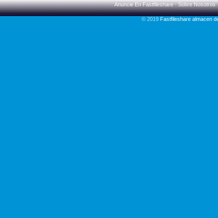
Anuncie En Fastfileshare
-
Sobre Nosotros
© 2019
Fastfileshare almacen 