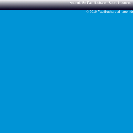
Anuncie En Fastfileshare
-
Sobre Nosotros
© 2019
Fastfileshare almacen 