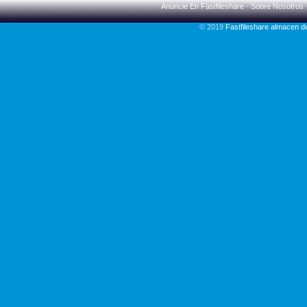
Anuncie En Fastfileshare
-
Sobre Nosotros
© 2019
Fastfileshare almacen 