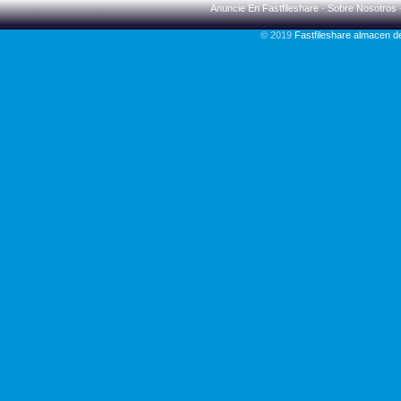
Anuncie En Fastfileshare
-
Sobre Nosotros
© 2019
Fastfileshare almacen 