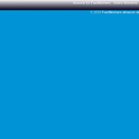
Anuncie En Fastfileshare
-
Sobre Nosotros
© 2019
Fastfileshare almacen 