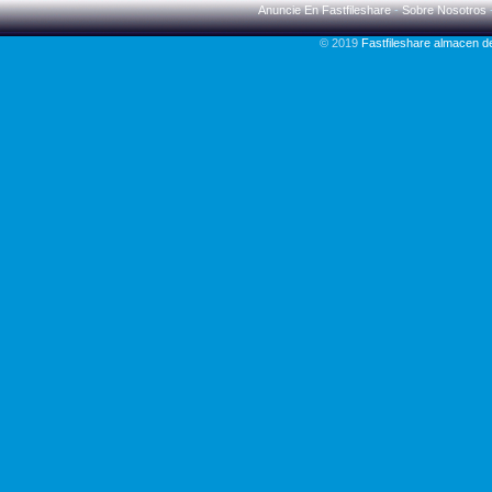
Anuncie En Fastfileshare
-
Sobre Nosotros
© 2019
Fastfileshare almacen 