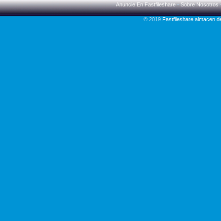
Anuncie En Fastfileshare
-
Sobre Nosotros
© 2019
Fastfileshare almacen 