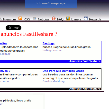
Idioma/Language
Premium
RSS
Noticias
FAQ
Baners
Rewards
 anuncios Fastfileshare ?