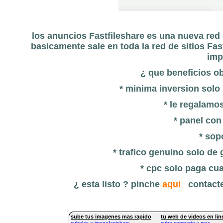
los anuncios Fastfileshare es una nueva red 
basicamente sale en toda la red de sitios Fa
imp
¿ que beneficios o
* minima inversion solo
* le regalamo
* panel con
* sop
* trafico genuino solo de
* cpc solo paga cu
¿ esta listo ? pinche
aqui
contacten