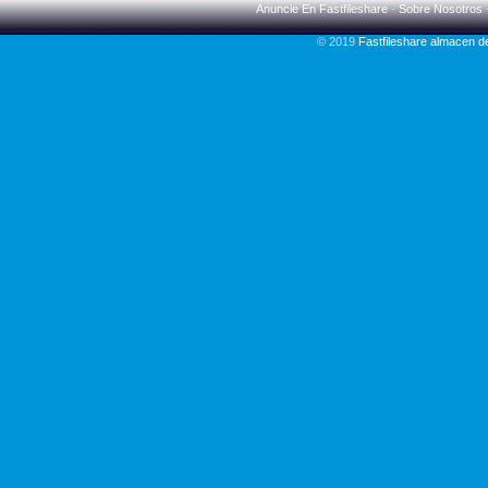
Anuncie En Fastfileshare
-
Sobre Nosotros
© 2019
Fastfileshare almacen 