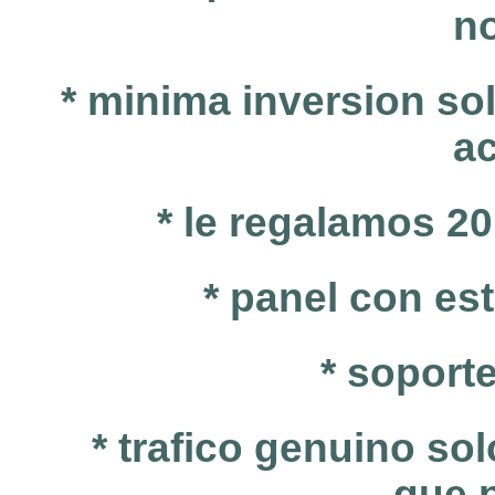
n
* minima inversion so
ac
* le regalamos 2
* panel con es
* soport
* trafico genuino so
que 