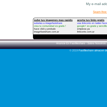
My e-mail ad
Spam-free 
Anuncie En Fastfileshare
-
Sobre Nosotros
© 2019
Fastfileshare almacen 